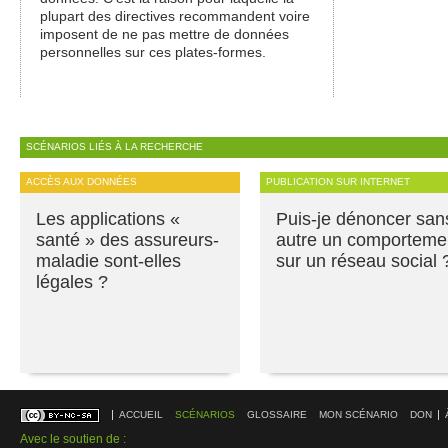
plupart des directives recommandent voire
imposent de ne pas mettre de données
personnelles sur ces plates-formes.
SCÉNARIOS LIÉS À LA RECHERCHE
ACCÈS AUX DONNÉES
PUBLICATION SUR INTERNET
Les applications «
Puis-je dénoncer san
santé » des assureurs-
autre un comporteme
maladie sont-elles
sur un réseau social 
légales ?
ACCUEIL
SCÉNARIOS
GLOSSAIRE
MON SCÉNARIO
DON
Avec le soutien de :