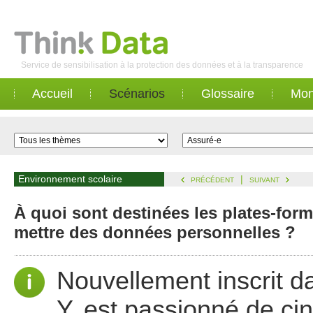
Service de sensibilisation à la protection des données et à la transparence
Accueil
Scénarios
Glossaire
Mon
Environnement scolaire
|
PRÉCÉDENT
SUIVANT
À quoi sont destinées les plates-for
mettre des données personnelles ?
Nouvellement inscrit da
Y. est passionné de ciné