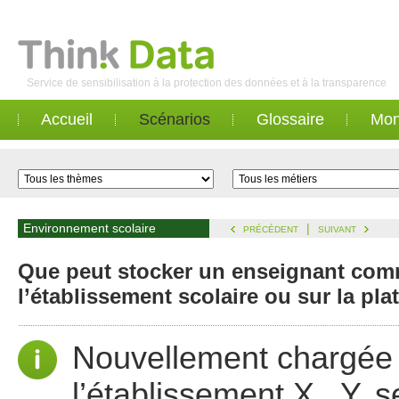
Service de sensibilisation à la protection des données et à la transparence
Accueil
Scénarios
Glossaire
Mon
Environnement scolaire
|
PRÉCÉDENT
SUIVANT
Que peut stocker un enseignant comm
l’établissement scolaire ou sur la pl
Nouvellement chargée
l’établissement X., Y. s