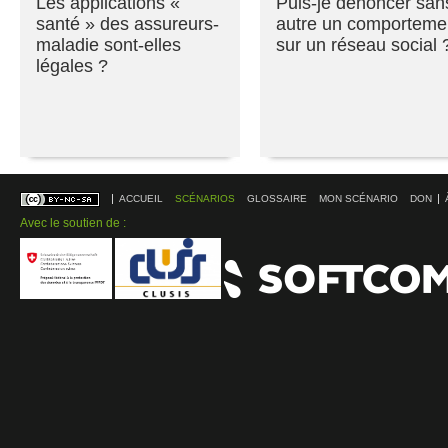
Les applications «
Puis-je dénoncer san
santé » des assureurs-
autre un comporteme
maladie sont-elles
sur un réseau social 
légales ?
ACCUEIL
SCÉNARIOS
GLOSSAIRE
MON SCÉNARIO
DON
Avec le soutien de :