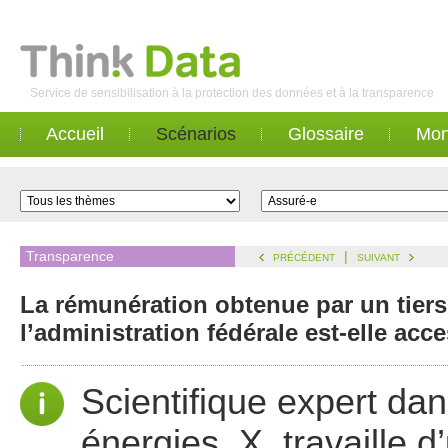
Service de sensibilisation à la protection des données et à la transparence
Accueil
Scénarios
Glossaire
Mon
Transparence
|
PRÉCÉDENT
SUIVANT
La rémunération obtenue par un tiers
l’administration fédérale est-elle acc
Scientifique expert da
énergies, X. travaille 