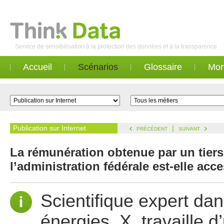
Service de sensibilisation à la protection des données et à la transparence
Accueil
Scénarios
Glossaire
Mon
Publication sur Internet
|
PRÉCÉDENT
SUIVANT
La rémunération obtenue par un tiers
l’administration fédérale est-elle acc
Scientifique expert da
énergies, X. travaille 