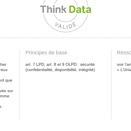
Principes de base
Resso
cher
art. 7 LPD, art. 8 et 9 OLPD : sécurité
voir l’a
ereux
(confidentialité, disponibilité, intégrité)
« L’Uni
ant que
vée sur
comme
e.