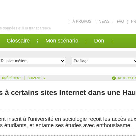
À PROPOS
NEWS
FAQ
PR
des données et à la transparence
Glossaire
Mon scénario
Don
|
PRÉCÉDENT
SUIVANT
RETOUR AU
ès à certains sites Internet dans une Ha
 inscrit à l’université en sociologie reçoit les accès aux 
es étudiants, et entame ses études avec enthousiasme.