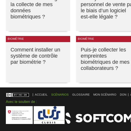
la collecte de mes
personnel de vente p
données
le biais d’un logiciel
biométriques ?
est-elle légale ?
BIOMÉTRIE
BIOMÉTRIE
Comment installer un
Puis-je collecter les
système de contrôle
empreintes
par biométrie ?
biométriques de mes
collaborateurs ?
ACCUEIL
SCÉNARIOS
GLOSSAIRE
MON SCÉNARIO
DON
Avec le soutien de :