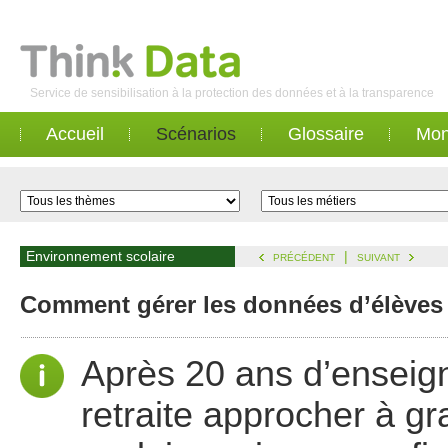
Service de sensibilisation à la protection des données et à la transparence
Accueil
Scénarios
Glossaire
Mon
Environnement scolaire
|
PRÉCÉDENT
SUIVANT
Comment gérer les données d’élèves 
Après 20 ans d’enseig
retraite approcher à gr