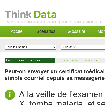
Service de sensibilisation à la protection des données et à la transparence
Accueil
Scénarios
Glossaire
Mon
Environnement scolaire
|
PRÉCÉDENT
SUIVANT
Peut-on envoyer un certificat médica
simple courriel depuis sa messagerie
À la veille de l’examen
X. tombe malade, et se