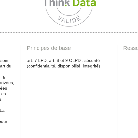
Principes de base
Resso
 sein
art. 7 LPD, art. 8 et 9 OLPD : sécurité
part du
(confidentialité, disponibilité, intégrité)
 la
rivées,
nées
 Les
s
 La
pour