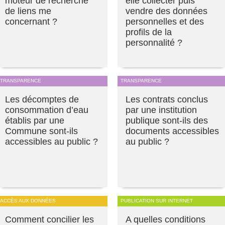
moteur de recherche
elle collecter puis
de liens me
vendre des données
concernant ?
personnelles et des
profils de la
personnalité ?
TRANSPARENCE
TRANSPARENCE
Les décomptes de
Les contrats conclus
consommation d’eau
par une institution
établis par une
publique sont-ils des
Commune sont-ils
documents accessibles
accessibles au public ?
au public ?
ACCÈS AUX DONNÉES
PUBLICATION SUR INTERNET
Comment concilier les
A quelles conditions