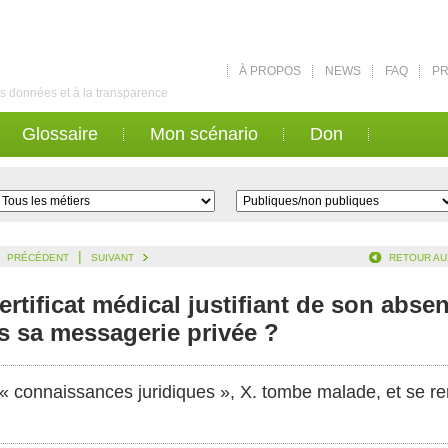
À PROPOS
NEWS
FAQ
PR
des données et à la transparence
Glossaire
Mon scénario
Don
|
PRÉCÉDENT
SUIVANT
RETOUR AU
rtificat médical justifiant de son abs
s sa messagerie privée ?
n « connaissances juridiques », X. tombe malade, et se r