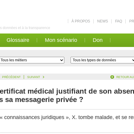
À PROPOS
NEWS
FAQ
PR
des données et à la transparence
Glossaire
Mon scénario
Don
|
PRÉCÉDENT
SUIVANT
RETOUR AU
rtificat médical justifiant de son abs
s sa messagerie privée ?
n « connaissances juridiques », X. tombe malade, et se r