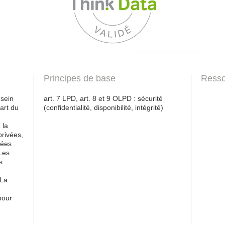
Principes de base
Resso
 sein
art. 7 LPD, art. 8 et 9 OLPD : sécurité
part du
(confidentialité, disponibilité, intégrité)
 la
rivées,
nées
 Les
s
 La
pour