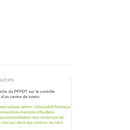
urces
 fiche du PFPDT sur le contrôle
 d'un centre de loisirs:
/www.edoeb.admin.ch/edoeb/fr/home/protection-
nees/dokumentation/feuillets-
ques/exploitation-des-systemes-de-
e-dacces-dans-les-centres-de.html