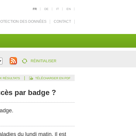
FR
DE
IT
EN
OTECTION DES DONNÉES
CONTACT
RÉINITIALISER
|
X RÉSULTATS
TÉLÉCHARGER EN PDF
accès par badge ?
badge.
dies du lundi matin. Il est