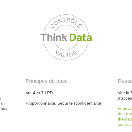
Principes de base
Resso
art. 4 et 7 LPD
Voir la
s
d'accès
Proportionnalité, Sécurité (confidentialité)
 et
https:/
’aux
des-don
themati
control