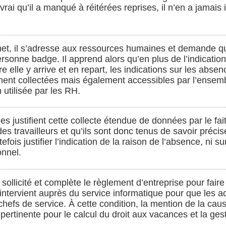
t vrai qu’il a manqué à réitérées reprises, il n’en a jamai
net, il s’adresse aux ressources humaines et demande q
rsonne badge. Il apprend alors qu’en plus de l’indication 
e elle y arrive et en repart, les indications sur les abse
ent collectées mais également accessibles par l’ensemb
n utilisée par les RH.
 justifient cette collecte étendue de données par le fai
es travailleurs et qu’ils sont donc tenus de savoir préci
ois justifier l’indication de la raison de l’absence, ni sur
onnel.
 sollicité et complète le règlement d’entreprise pour fair
intervient auprès du service informatique pour que les ac
hefs de service. À cette condition, la mention de la cau
 pertinente pour le calcul du droit aux vacances et la g