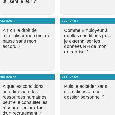
utilisent le leur ?
GESTION RH
GESTION RH
A-t-on le droit de
Comme Employeur à
réinitialiser mon mot de
quelles conditions puis-
passe sans mon
je externaliser les
accord ?
données RH de mon
entreprise ?
GESTION RH
GESTION RH
A quelles conditions
Puis-je accéder sans
une direction des
restrictions à mon
ressources humaines
dossier personnel ?
peut-elle consulter les
réseaux sociaux lors
d’un recrutement ?