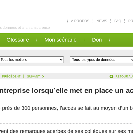
À PROPOS
NEWS
FAQ
PR
des données et à la transparence
Glossaire
Mon scénario
Don
|
PRÉCÉDENT
SUIVANT
RETOUR AU
entreprise lorsqu’elle met en place un 
 près de 300 personnes, l’accès se fait au moyen d’un 
ent des remarques acerbes de ses collègues sur ses mala