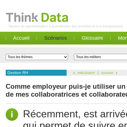
Service de sensibilisation à la protection des données et à la transparence
Accueil
Scénarios
Glossaire
Mon
Gestion RH
|
PRÉCÉDENT
SUIVANT
Comme employeur puis-je utiliser un
de mes collaboratrices et collaborate
Récemment, est arrivée
qui permet de suivre e