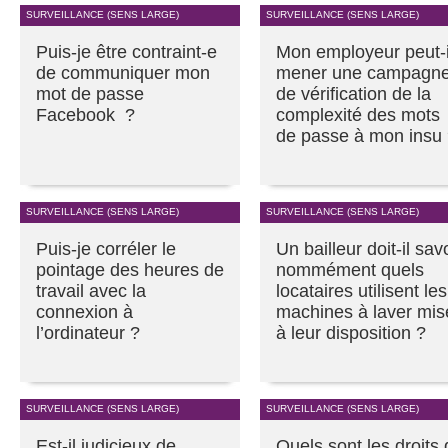
SURVEILLANCE (SENS LARGE)
SURVEILLANCE (SENS LARGE)
Puis-je être contraint-e
Mon employeur peut-i
de communiquer mon
mener une campagn
mot de passe
de vérification de la
Facebook ?
complexité des mots
de passe à mon insu
SURVEILLANCE (SENS LARGE)
SURVEILLANCE (SENS LARGE)
Puis-je corréler le
Un bailleur doit-il sav
pointage des heures de
nommément quels
travail avec la
locataires utilisent les
connexion à
machines à laver mis
l’ordinateur ?
à leur disposition ?
SURVEILLANCE (SENS LARGE)
SURVEILLANCE (SENS LARGE)
Est-il judicieux de
Quels sont les droits