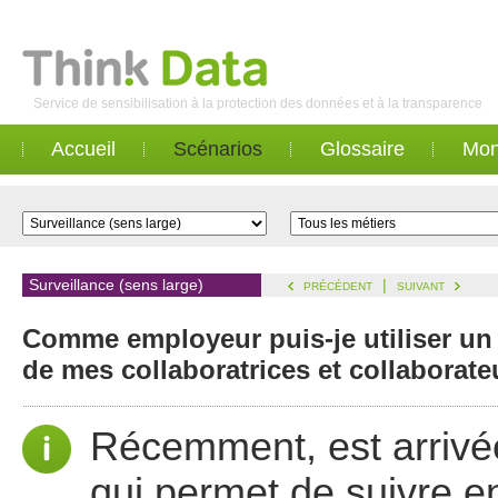
Service de sensibilisation à la protection des données et à la transparence
Accueil
Scénarios
Glossaire
Mon
Surveillance (sens large)
|
PRÉCÉDENT
SUIVANT
Comme employeur puis-je utiliser un
de mes collaboratrices et collaborate
Récemment, est arrivée
qui permet de suivre e