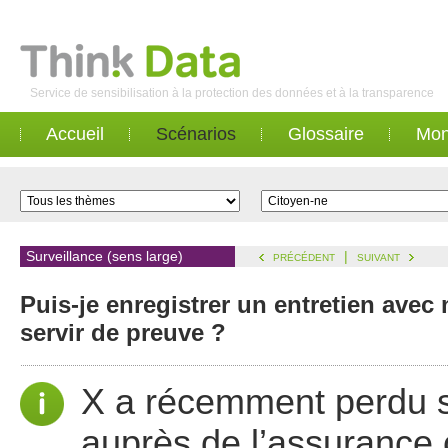
Service de sensibilisation à la protection des données et à la transparence
Accueil
Scénarios
Glossaire
Mon
Surveillance (sens large)
|
PRÉCÉDENT
SUIVANT
Puis-je enregistrer un entretien ave
servir de preuve ?
X a récemment perdu so
auprès de l’assurance 