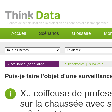
Service de sensibilisation à la protection des données et à la transparence
Accueil
Scénarios
Glossaire
Mon
Surveillance (sens large)
|
PRÉCÉDENT
SUIVANT
Puis-je faire l’objet d’une surveilla
X., coiffeuse de profes
sur la chaussée avec 