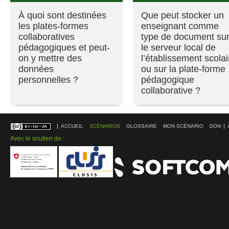
À quoi sont destinées
Que peut stocker un
les plates-formes
enseignant comme
collaboratives
type de document su
pédagogiques et peut-
le serveur local de
on y mettre des
l’établissement scolai
données
ou sur la plate-forme
personnelles ?
pédagogique
collaborative ?
ACCUEIL
SCÉNARIOS
GLOSSAIRE
MON SCÉNARIO
DON
Avec le soutien de :