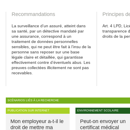
Recommandations
Principes d
La surveillance d’un assuré, atteint dans
Art. 4 LPD, Licé
sa santé, par un détective mandaté par
transparence de
une assurance, correspond à un
droits de la pe
traitement de données personnelles
sensibles, qui ne peut être fait à l’insu de la
personne sans reposer sur une base
légale claire et détaillée, qui garantisse
effectivement contre d’éventuels abus. Les
preuves collectées illicitement ne sont pas
recevables.
SCÉNARIOS LIÉS À LA RECHERCHE
PUBLICATION SUR INTERNET
ENVIRONNEMENT SCOLAIRE
Mon employeur a-t-il le
Peut-on envoyer un
droit de mettre ma
certificat médical