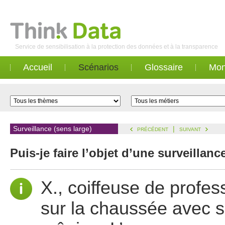
Service de sensibilisation à la protection des données et à la transparence
Accueil
Scénarios
Glossaire
Mon
Surveillance (sens large)
|
PRÉCÉDENT
SUIVANT
Puis-je faire l’objet d’une surveilla
X., coiffeuse de profes
sur la chaussée avec 