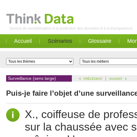
Service de sensibilisation à la protection des données et à la transparence
Accueil
Scénarios
Glossaire
Mon
Surveillance (sens large)
|
PRÉCÉDENT
SUIVANT
Puis-je faire l’objet d’une surveilla
X., coiffeuse de profes
sur la chaussée avec 