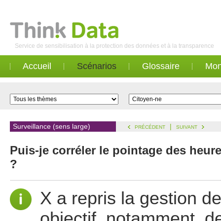
Service de sensibilisation à la protection des données et à la transparence
Accueil
Scénarios
Glossaire
Mon
Surveillance (sens large)
|
PRÉCÉDENT
SUIVANT
Puis-je corréler le pointage des heure
?
X a repris la gestion 
objectif, notamment, de