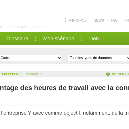
À PROPOS
NEWS
FAQ
PR
des données et à la transparence
Glossaire
Mon scénario
Don
|
PRÉCÉDENT
SUIVANT
RETOUR AU
intage des heures de travail avec la con
e l’entreprise Y avec comme objectif, notamment, de la mo