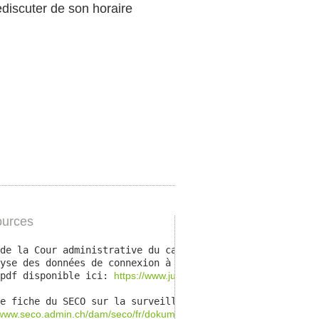
discuter de son horaire
urces
de la Cour administrative du canton du Juras, ADM 92/200
aires de travail, 
yse des données de connexion à l’insu des employés corr
ns un règlement interne,
pdf disponible ici: 
https://www.jura.ch/JUST/Instances-judiciair
e fiche du SECO sur la surveillance des travailleurs:
//www.seco.admin.ch/dam/seco/fr/dokumente/Arbeit/Arbeitsbedingung