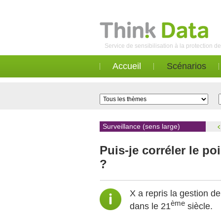
Service de sensibilisation à la protection 
Accueil
Scénarios
Surveillance (sens large)
Puis-je corréler le po
?
X a repris la gestion d
ème
dans le 21
siècle.