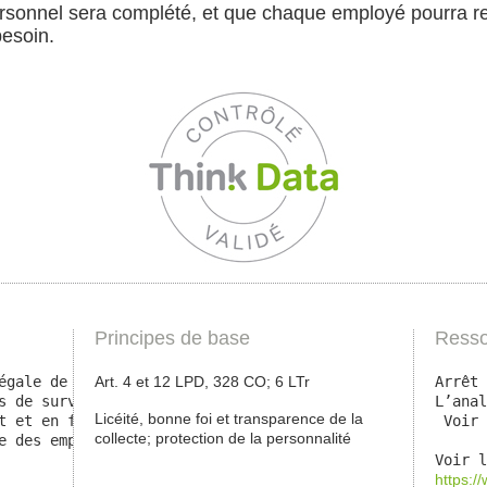
rsonnel sera complété, et que chaque employé pourra re
besoin.
Principes de base
Resso
égale de protéger la personnalité de ses employés. 
Art. 4 et 12 LPD, 328 CO; 6 LTr
Arrêt 
s de surveillance, et en particulier de contrôle des hor
L’anal
Licéité, bonne foi et transparence de la
t et en formalisant et communiquant ses instructions, da
 Voir 
collecte; protection de la personnalité
e des employés à leur insu est illicite.
Voir l
https: