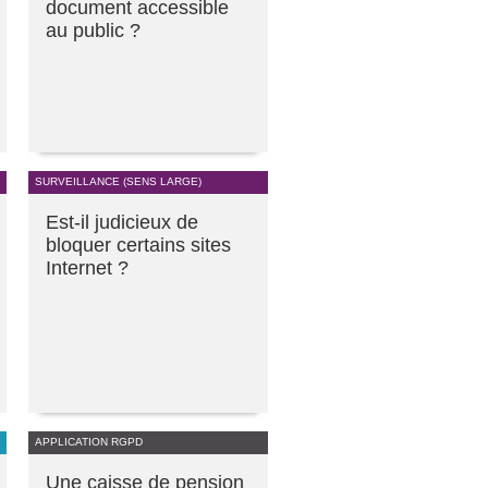
document accessible
au public ?
SURVEILLANCE (SENS LARGE)
Est-il judicieux de
bloquer certains sites
Internet ?
APPLICATION RGPD
Une caisse de pension