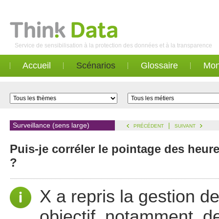
Service de sensibilisation à la protection des données et à la transparence
Accueil
Scénarios
Glossaire
Mon
Surveillance (sens large)
|
PRÉCÉDENT
SUIVANT
Puis-je corréler le pointage des heure
?
X a repris la gestion 
objectif, notamment, de