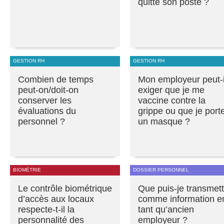
quitte son poste ?
GESTION RH
GESTION RH
Combien de temps
Mon employeur peut-i
peut-on/doit-on
exiger que je me
conserver les
vaccine contre la
évaluations du
grippe ou que je port
personnel ?
un masque ?
BIOMÉTRIE
DOSSIER PERSONNEL
Le contrôle biométrique
Que puis-je transmett
d’accès aux locaux
comme information e
respecte-t-il la
tant qu’ancien
personnalité des
employeur ?