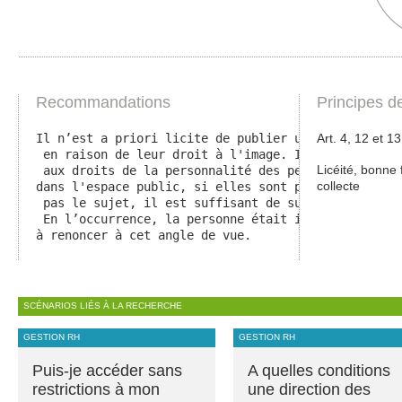
Recommandations
Principes d
Il n’est a priori licite de publier une photo qu'un
Art. 4, 12 et 1
 en raison de leur droit à l'image. Il en est de mê
Licéité, bonne 
 aux droits de la personnalité des personnes représ
collecte
dans l'espace public, si elles sont prises au su de
 pas le sujet, il est suffisant de supprimer la pho
 En l’occurrence, la personne était identifiable et
à renoncer à cet angle de vue.
SCÉNARIOS LIÉS À LA RECHERCHE
GESTION RH
GESTION RH
Puis-je accéder sans
A quelles conditions
restrictions à mon
une direction des