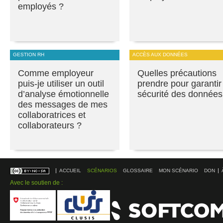
employés ?
GESTION RH
ACCÈS AUX DONNÉES
Comme employeur
Quelles précautions
puis-je utiliser un outil
prendre pour garantir
d’analyse émotionnelle
sécurité des données
des messages de mes
collaboratrices et
collaborateurs ?
ACCUEIL
SCÉNARIOS
GLOSSAIRE
MON SCÉNARIO
DON
Avec le soutien de :