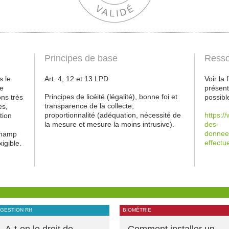
Principes de base
Resso
s le
Art. 4, 12 et 13 LPD
Voir la
de
présent
Principes de licéité (légalité), bonne foi et
ons très
possibl
transparence de la collecte;
es,
proportionnalité (adéquation, nécessité de
https:/
tion
la mesure et mesure la moins intrusive).
des-
donnees
champ
effectu
igible.
GESTION RH
BIOMÉTRIE