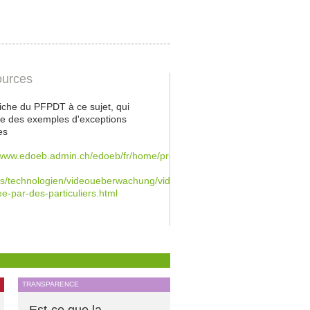
urces
 fiche du PFPDT à ce sujet, qui
e des exemples d'exceptions
es
/www.edoeb.admin.ch/edoeb/fr/home/protection-
/technologien/videoueberwachung/videosurveillance-
ee-par-des-particuliers.html
TRANSPARENCE