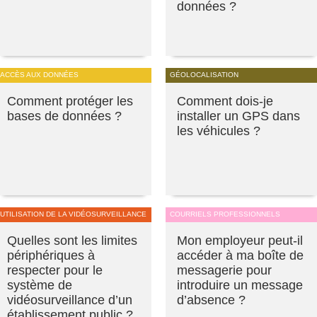
données ?
ACCÈS AUX DONNÉES
GÉOLOCALISATION
Comment protéger les
Comment dois-je
bases de données ?
installer un GPS dans
les véhicules ?
UTILISATION DE LA VIDÉOSURVEILLANCE
COURRIELS PROFESSIONNELS
Quelles sont les limites
Mon employeur peut-il
périphériques à
accéder à ma boîte de
respecter pour le
messagerie pour
système de
introduire un message
vidéosurveillance d’un
d’absence ?
établissement public ?