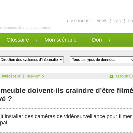
À PROPOS
NEWS
FAQ
PR
des données et à la transparence
Glossaire
Mon scénario
Don
|
PRÉCÉDENT
SUIVANT
RETOUR AU
meuble doivent-ils craindre d'être film
vé ?
t installer des caméras de vidéosurveillance pour filmer
ipal.