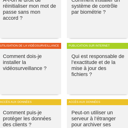
A-t-on le droit de
Comment installer un
réinitialiser mon mot de
système de contrôle
passe sans mon
par biométrie ?
accord ?
UTILISATION DE LA VIDÉOSURVEILLANCE
PUBLICATION SUR INTERNET
Comment dois-je
Qui est responsable de
installer la
l’exactitude et de la
vidéosurveillance ?
mise à jour des
fichiers ?
ACCÈS AUX DONNÉES
ACCÈS AUX DONNÉES
Comment puis-je
Peut-on utiliser un
protéger les données
serveur à l’étranger
des clients ?
pour archiver ses