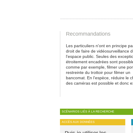
Recommandations
Les particuliers n'ont en principe pa
droit de faire de vidéosurveillance 
l'espace public. Seules des excepti
étroitement encadrées sont possibl
comme par exemple, filmer une por
restreinte du trottoir pour filmer un
bancomat. En l'espèce, réduire le 
des caméras est possible et donc ex
SCÉNARIOS LIÉS À LA RECHERCHE
ACCÈS AUX DONNÉES