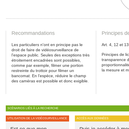
Recommandations
Principes d
Les particuliers n'ont en principe pas le
Art. 4, 12 et 1
droit de faire de vidéosurveillance de
Principes de lic
l'espace public. Seules des exceptions très
transparence de
étroitement encadrées sont possibles,
proportionnali
comme par exemple, filmer une portion
la mesure et m
restreinte du trottoir pour filmer un
bancomat. En l'espèce, réduire le champ
des caméras est possible et donc exigible.
SCÉNARIOS LIÉS À LA RECHERCHE
UTILISATION DE LA VIDÉOSURVEILLANCE
ACCÈS AUX DONNÉES
Est-ce que mon
Puis-je accéder à me