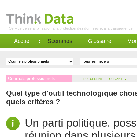
Service de sensibilisation à la protection des données et à la transparence
Accueil
Scénarios
Glossaire
Mon
Courriels professionnels
|
PRÉCÉDENT
SUIVANT
Quel type d'outil technologique choi
quels critères ?
Un parti politique, pos
réunion dans plusieurs