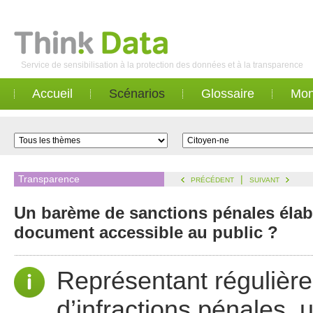
Service de sensibilisation à la protection des données et à la transparence
Accueil
Scénarios
Glossaire
Mon
Transparence
|
PRÉCÉDENT
SUIVANT
Un barème de sanctions pénales élabor
document accessible au public ?
Représentant régulièr
d’infractions pénales, 