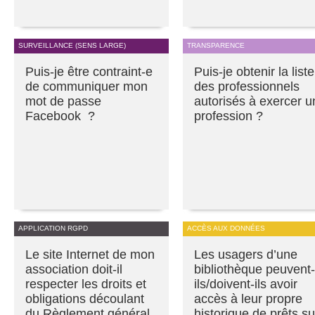
SURVEILLANCE (SENS LARGE)
TRANSPARENCE
Puis-je être contraint-e
Puis-je obtenir la liste
de communiquer mon
des professionnels
mot de passe
autorisés à exercer u
Facebook ?
profession ?
APPLICATION RGPD
ACCÈS AUX DONNÉES
Le site Internet de mon
Les usagers d’une
association doit-il
bibliothèque peuvent-
respecter les droits et
ils/doivent-ils avoir
obligations découlant
accès à leur propre
du Règlement général
historique de prêts su