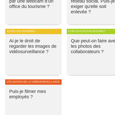
par une webcam d’un
réseau social. Puis-je
office du tourisme ?
exiger qu'elle soit
enlevée ?
ACCÈS AUX DONNÉES
PUBLICATION SUR INTERNET
Ai-je le droit de
Que peut-on faire av
regarder les images de
les photos des
vidéosurveillance ?
collaborateurs ?
UTILISATION DE LA VIDÉOSURVEILLANCE
Puis-je filmer mes
employés ?