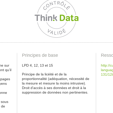
Principes de base
Resso
he sur
LPD 4, 12, 13 et 15
http://c
nt qu’il
langua
Principe de la licéité et de la
131/12
proportionnalité (adéquation, nécessité de
s pages
la mesure et mesure la moins intrusive).
oyens
Droit d'accès à ses données et droit à la
suppression de données non pertinentes.
donne
, sous
n de