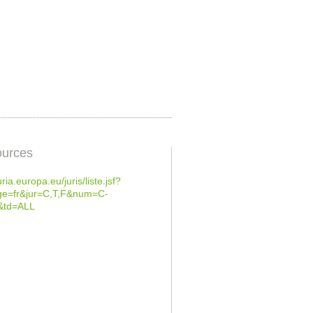
urces
uria.europa.eu/juris/liste.jsf?
ge=fr&jur=C,T,F&num=C-
&td=ALL