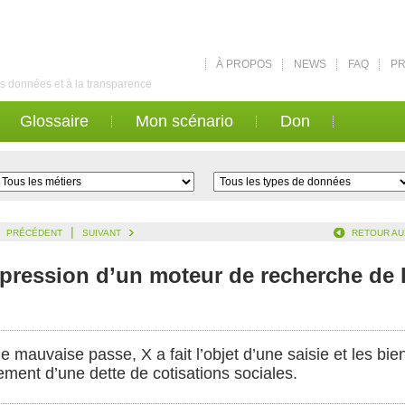
À PROPOS
NEWS
FAQ
PR
des données et à la transparence
Glossaire
Mon scénario
Don
|
PRÉCÉDENT
SUIVANT
RETOUR AU
uppression d’un moteur de recherche de
une mauvaise passe, X a fait l’objet d’une saisie et les bi
ent d’une dette de cotisations sociales.