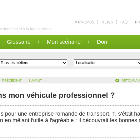
À PROPOS
NEWS
FAQ
PR
des données et à la transparence
Glossaire
Mon scénario
Don
|
PRÉCÉDENT
SUIVANT
RETOUR AU
ns mon véhicule professionnel ?
s pour une entreprise romande de transport, T. s'était h
 en mêlant l'utile à l'agréable : il découvrait les bonne