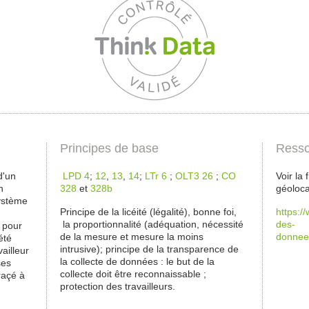
Principes de base
Resso
d'un
LPD 4
;
12
,
13
,
14
;
LTr 6
;
OLT3 26
;
CO
Voir la
n
328
et
328b
géoloca
système
Principe de la licéité (légalité), bonne foi,
https:/
la proportionnalité (adéquation, nécessité
des-
, pour
de la mesure et mesure la moins
donnees
été
intrusive); principe de la transparence de
ailleur
la collecte de données : le but de la
ses
collecte doit être reconnaissable ;
raçé à
protection des travailleurs.