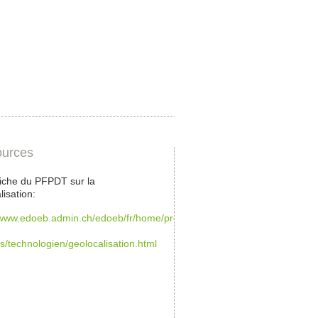
urces
 fiche du PFPDT sur la
lisation:
/www.edoeb.admin.ch/edoeb/fr/home/protection-
/technologien/geolocalisation.html