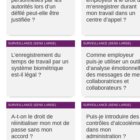
autorités lors d’un
m’enregistrer durant
défilé peut-elle être
mon travail dans un
justifiée ?
centre d’appel ?
SURVEILLANCE (SENS LARGE)
SURVEILLANCE (SENS LARGE)
L’enregistrement du
Comme employeur
temps de travail par un
puis-je utiliser un outi
système biométrique
d’analyse émotionnel
est-il légal ?
des messages de me
collaboratrices et
collaborateurs ?
SURVEILLANCE (SENS LARGE)
SURVEILLANCE (SENS LARGE)
A-t-on le droit de
Puis-je introduire des
réinitialiser mon mot de
contrôles d’alcoolémi
passe sans mon
dans mon
accord ?
administration ?