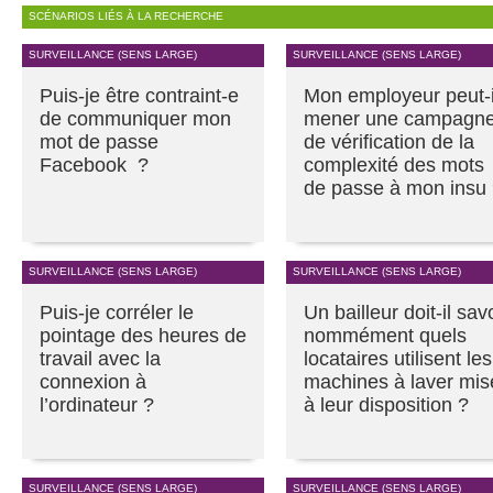
SCÉNARIOS LIÉS À LA RECHERCHE
SURVEILLANCE (SENS LARGE)
SURVEILLANCE (SENS LARGE)
Puis-je être contraint-e
Mon employeur peut-i
de communiquer mon
mener une campagn
mot de passe
de vérification de la
Facebook ?
complexité des mots
de passe à mon insu
SURVEILLANCE (SENS LARGE)
SURVEILLANCE (SENS LARGE)
Puis-je corréler le
Un bailleur doit-il sav
pointage des heures de
nommément quels
travail avec la
locataires utilisent les
connexion à
machines à laver mis
l’ordinateur ?
à leur disposition ?
SURVEILLANCE (SENS LARGE)
SURVEILLANCE (SENS LARGE)