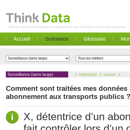
Service de sensibilisation à la protection des données et à la transparence
Accueil
Scénarios
Glossaire
Mon
Surveillance (sens large)
|
PRÉCÉDENT
SUIVANT
Comment sont traitées mes données p
abonnement aux transports publics 
X, détentrice d’un ab
fait contrôler lors d’un 