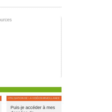
urces
UTILISATION DE LA VIDÉOSURVEILLANCE
Puis-je accéder à mes