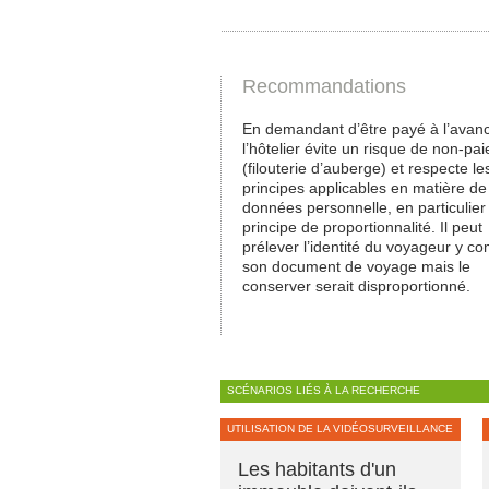
Recommandations
En demandant d’être payé à l’avan
l’hôtelier évite un risque de non-pa
(filouterie d’auberge) et respecte le
principes applicables en matière de
données personnelle, en particulier 
principe de proportionnalité. Il peut
prélever l’identité du voyageur y co
son document de voyage mais le
conserver serait disproportionné.
SCÉNARIOS LIÉS À LA RECHERCHE
UTILISATION DE LA VIDÉOSURVEILLANCE
Les habitants d'un