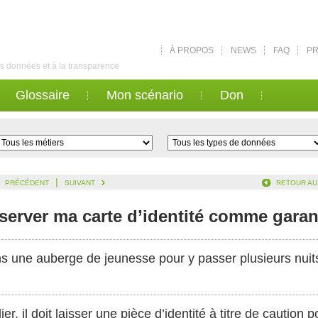
À PROPOS
NEWS
FAQ
PR
des données et à la transparence
Glossaire
Mon scénario
Don
|
PRÉCÉDENT
SUIVANT
RETOUR AU
nserver ma carte d’identité comme garan
s une auberge de jeunesse pour y passer plusieurs nuit
er, il doit laisser une pièce d’identité à titre de caution