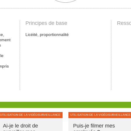
Principes de base
Resso
ce,
Licéité, proportionnalité
iement
s
le
mpris
UTILISATION DE LA VIDÉOSURVEILLANCE
UTILISATION DE LA VIDÉOSURVEILLANCE
Ai-je le droit de
Puis-je filmer mes