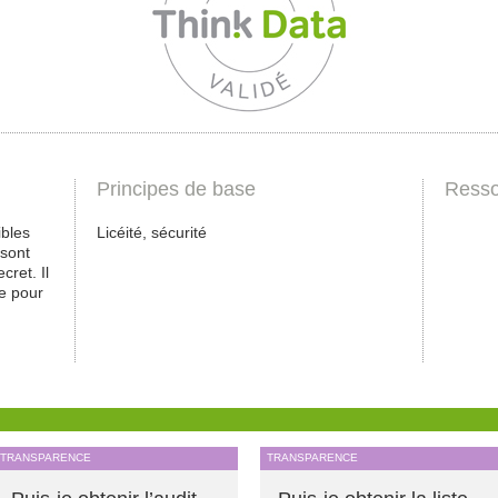
Principes de base
Resso
ibles
Licéité, sécurité
 sont
cret. Il
e pour
TRANSPARENCE
TRANSPARENCE