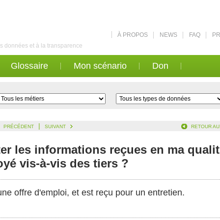
À PROPOS
NEWS
FAQ
PR
des données et à la transparence
Glossaire
Mon scénario
Don
|
PRÉCÉDENT
SUIVANT
RETOUR AU
er les informations reçues en ma quali
yé vis-à-vis des tiers ?
ne offre d'emploi, et est reçu pour un entretien.