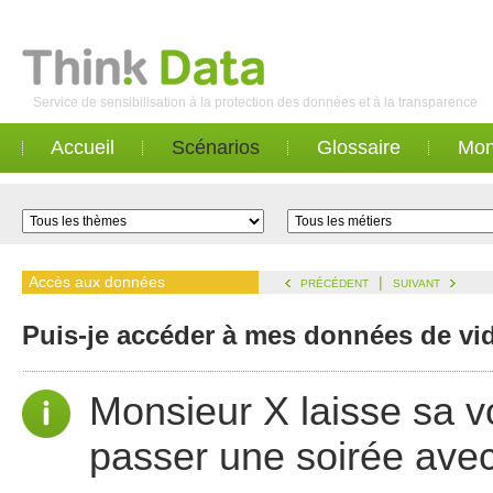
Service de sensibilisation à la protection des données et à la transparence
Accueil
Scénarios
Glossaire
Mon
Accès aux données
|
PRÉCÉDENT
SUIVANT
Puis-je accéder à mes données de vi
Monsieur X laisse sa v
passer une soirée ave