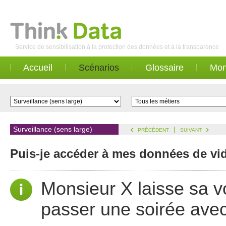
Service de sensibilisation à la protection des données et à la transparence
Accueil
Scénarios
Glossaire
Mon
Surveillance (sens large)
|
PRÉCÉDENT
SUIVANT
Puis-je accéder à mes données de vi
Monsieur X laisse sa v
passer une soirée ave