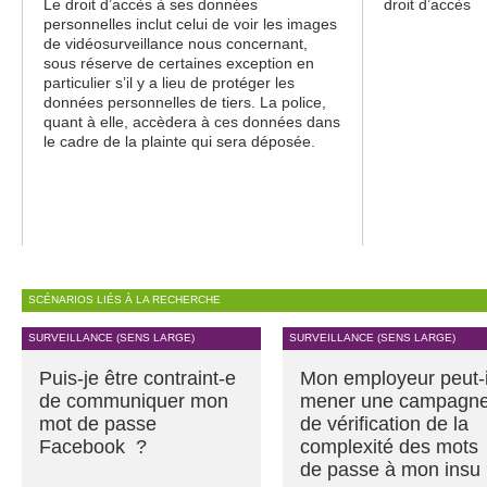
Le droit d’accès à ses données
droit d’accès
personnelles inclut celui de voir les images
de vidéosurveillance nous concernant,
sous réserve de certaines exception en
particulier s’il y a lieu de protéger les
données personnelles de tiers. La police,
quant à elle, accèdera à ces données dans
le cadre de la plainte qui sera déposée.
SCÉNARIOS LIÉS À LA RECHERCHE
SURVEILLANCE (SENS LARGE)
SURVEILLANCE (SENS LARGE)
Puis-je être contraint-e
Mon employeur peut-i
de communiquer mon
mener une campagn
mot de passe
de vérification de la
Facebook ?
complexité des mots
de passe à mon insu