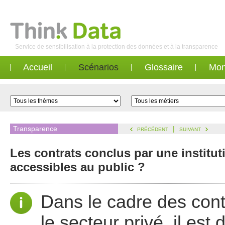
Service de sensibilisation à la protection des données et à la transparence
Accueil
Scénarios
Glossaire
Mon
Transparence
|
PRÉCÉDENT
SUIVANT
Les contrats conclus par une institu
accessibles au public ?
Dans le cadre des conta
le secteur privé, il est