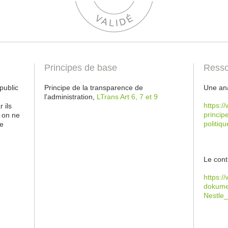
Principes de base
Resso
public
Principe de la transparence de
Une ana
l'administration,
LTrans Art 6, 7 et 9
https:/
 ils
princip
, on ne
politiq
ne
Le cont
https:/
dokume
Nestle