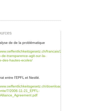
urces
lyse de de la problématique
/www.oeffentlichkeitsgesetz.ch/francais/2014/05/le-
e-de-transparence-agit-sur-la-
ue-des-hautes-ecoles/
rat entre l'EPFL et Nestlé.
/www.oeffentlichkeitsgesetz.ch/downloads/befreite-
nte/7/2006-11-21_EPFL-
_Alliance_Agreement.pdf