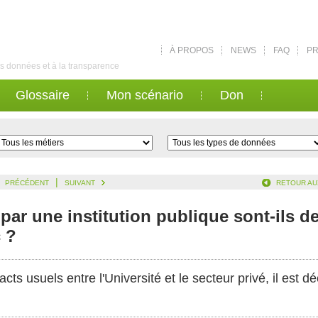
À PROPOS
NEWS
FAQ
PR
des données et à la transparence
Glossaire
Mon scénario
Don
|
PRÉCÉDENT
SUIVANT
RETOUR AU
 par une institution publique sont-ils 
 ?
ts usuels entre l'Université et le secteur privé, il est d