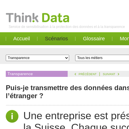
Service de sensibilisation à la protection des données et à la transparence
Accueil
Scénarios
Glossaire
Mon
Transparence
|
PRÉCÉDENT
SUIVANT
Puis-je transmettre des données dans
l’étranger ?
Une entreprise est pré
la Suisse. Chaque succ