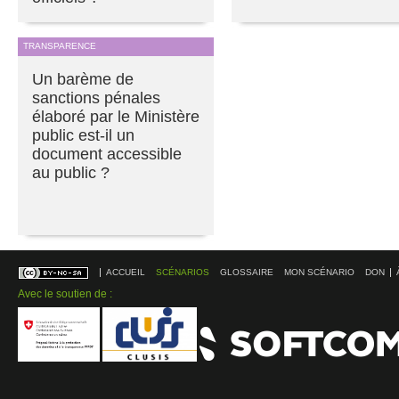
TRANSPARENCE
Un barème de
sanctions pénales
élaboré par le Ministère
public est-il un
document accessible
au public ?
ACCUEIL
SCÉNARIOS
GLOSSAIRE
MON SCÉNARIO
DON
Avec le soutien de :