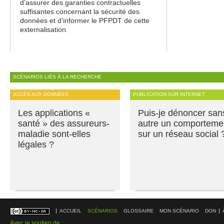
d’assurer des garanties contractuelles
suffisantes concernant la sécurité des
données et d’informer le PFPDT de cette
externalisation.
SCÉNARIOS LIÉS À LA RECHERCHE
ACCÈS AUX DONNÉES
PUBLICATION SUR INTERNET
Les applications «
Puis-je dénoncer san
santé » des assureurs-
autre un comporteme
maladie sont-elles
sur un réseau social 
légales ?
ACCUEIL
SCÉNARIOS
GLOSSAIRE
MON SCÉNARIO
DON
Avec le soutien de :