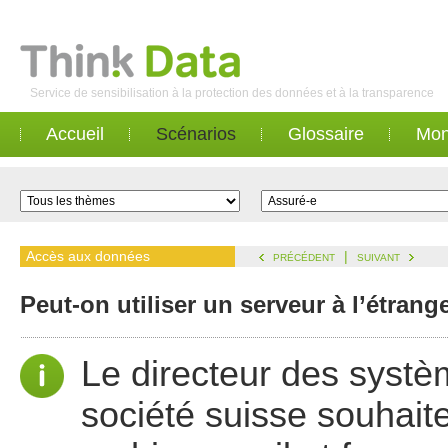
Service de sensibilisation à la protection des données et à la transparence
Accueil
Scénarios
Glossaire
Mon
Accès aux données
|
PRÉCÉDENT
SUIVANT
Peut-on utiliser un serveur à l’étran
Le directeur des systè
société suisse souhait