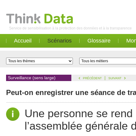
Service de sensibilisation à la protection des données et à la transparence
Accueil
Scénarios
Glossaire
Mon
Surveillance (sens large)
|
PRÉCÉDENT
SUIVANT
Peut-on enregistrer une séance de tr
Une personne se rend à
l’assemblée générale d