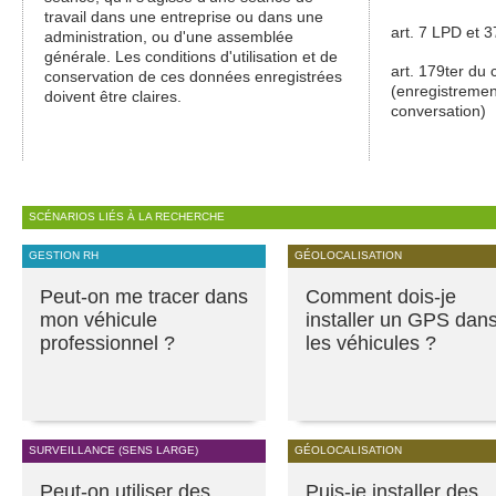
travail dans une entreprise ou dans une
art. 7 LPD et 
administration, ou d'une assemblée
générale. Les conditions d'utilisation et de
art. 179ter du
conservation de ces données enregistrées
(enregistremen
doivent être claires.
conversation)
SCÉNARIOS LIÉS À LA RECHERCHE
GESTION RH
GÉOLOCALISATION
Peut-on me tracer dans
Comment dois-je
mon véhicule
installer un GPS dan
professionnel ?
les véhicules ?
SURVEILLANCE (SENS LARGE)
GÉOLOCALISATION
Peut-on utiliser des
Puis-je installer des