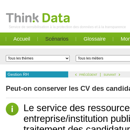
Service de sensibilisation à la protection des données et à la transparence
Accueil
Scénarios
Glossaire
Mon
Gestion RH
|
PRÉCÉDENT
SUIVANT
Peut-on conserver les CV des candida
Le service des ressourc
entreprise/institution pub
traitement des candidature