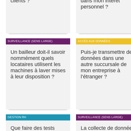
clients ?
dans mon intérêt
personnel ?
SURVEILLANCE (SENS LARGE)
ACCÈS AUX DONNÉES
Un bailleur doit-il savoir
Puis-je transmettre d
nommément quels
données dans une
locataires utilisent les
autre succursale de
machines à laver mises
mon entreprise à
à leur disposition ?
l’étranger ?
GESTION RH
SURVEILLANCE (SENS LARGE)
Que faire des tests
La collecte de donné