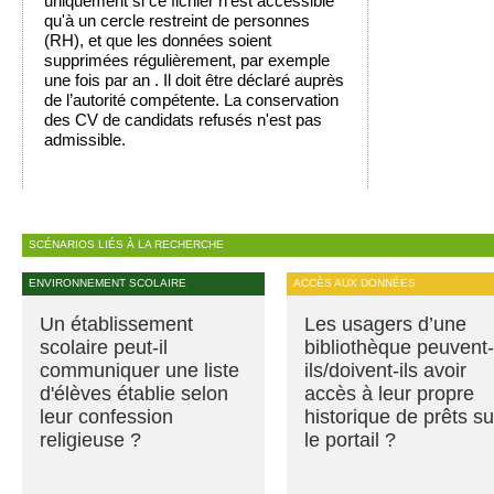
uniquement si ce fichier n’est accessible
qu'à un cercle restreint de personnes
(RH), et que les données soient
supprimées régulièrement, par exemple
une fois par an . Il doit être déclaré auprès
de l’autorité compétente. La conservation
des CV de candidats refusés n'est pas
admissible.
SCÉNARIOS LIÉS À LA RECHERCHE
ENVIRONNEMENT SCOLAIRE
ACCÈS AUX DONNÉES
Un établissement
Les usagers d’une
scolaire peut-il
bibliothèque peuvent-
communiquer une liste
ils/doivent-ils avoir
d'élèves établie selon
accès à leur propre
leur confession
historique de prêts su
religieuse ?
le portail ?