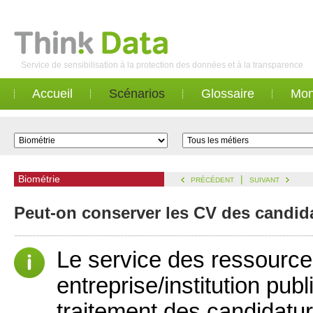
Service de sensibilisation à la protection des données et à la transparence
Accueil
Scénarios
Glossaire
Mon
Biométrie
|
PRÉCÉDENT
SUIVANT
Peut-on conserver les CV des candida
Le service des ressourc
entreprise/institution pub
traitement des candidature