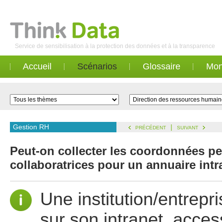
Service de sensibilisation à la protection des données et à la transparence
Accueil
Scénarios
Glossaire
Mon
Gestion RH
|
PRÉCÉDENT
SUIVANT
Peut-on collecter les coordonnées pe
collaboratrices pour un annuaire intr
Une institution/entrepr
sur son intranet, acces