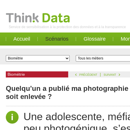
Service de sensibilisation à la protection des données et à la transparence
Accueil
Scénarios
Glossaire
Mon
Biométrie
|
PRÉCÉDENT
SUIVANT
Quelqu'un a publié ma photographie s
soit enlevée ?
Une adolescente, méfia
peu photogénique, s’es