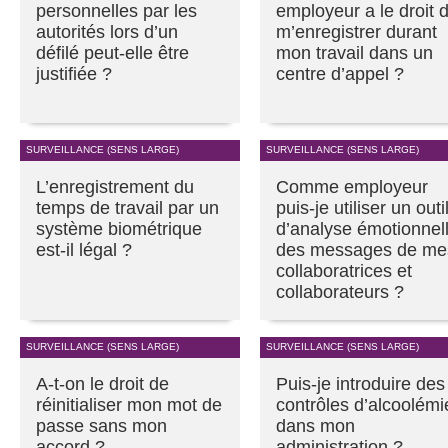
personnelles par les
employeur a le droit 
autorités lors d’un
m’enregistrer durant
défilé peut-elle être
mon travail dans un
justifiée ?
centre d’appel ?
SURVEILLANCE (SENS LARGE)
SURVEILLANCE (SENS LARGE)
L’enregistrement du
Comme employeur
temps de travail par un
puis-je utiliser un outi
système biométrique
d’analyse émotionnel
est-il légal ?
des messages de me
collaboratrices et
collaborateurs ?
SURVEILLANCE (SENS LARGE)
SURVEILLANCE (SENS LARGE)
A-t-on le droit de
Puis-je introduire des
réinitialiser mon mot de
contrôles d’alcoolémi
passe sans mon
dans mon
accord ?
administration ?