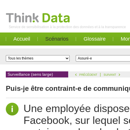
Service de sensibilisation à la protection des données et à la transparence
Accueil
Scénarios
Glossaire
Mon
Surveillance (sens large)
|
PRÉCÉDENT
SUIVANT
Puis-je être contraint-e de commun
Une employée dispose 
Facebook, sur lequel 