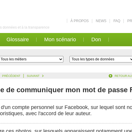
À PROPOS
NEWS
FAQ
PR
des données et à la transparence
Glossaire
Mon scénario
Don
|
PRÉCÉDENT
SUIVANT
RETOUR AU
nt-e de communiquer mon mot de passe
d'un compte personnel sur Facebook, sur lequel sont n
istiques, avec l'accord de leur auteur.
e ces photos, sur lesquels apparaissent notamment un