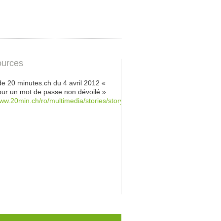
urces
 de 20 minutes.ch du 4 avril 2012 «
our un mot de passe non dévoilé »
www.20min.ch/ro/multimedia/stories/story/18699817