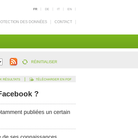
FR
DE
IT
EN
OTECTION DES DONNÉES
CONTACT
RÉINITIALISER
|
X RÉSULTATS
TÉLÉCHARGER EN PDF
 Facebook ?
otamment publiées un certain
e de ses connaissances.