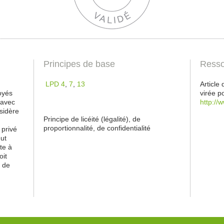
Principes de base
Resso
LPD 4
,
7
,
13
Article
oyés
virée p
 avec
http://
nsidère
Principe de licéité (légalité), de
proportionnalité, de confidentialité
 privé
eut
te à
oit
 de