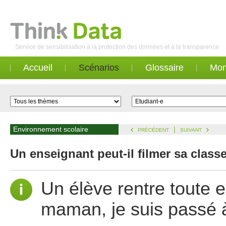
Service de sensibilisation à la protection des données et à la transparence
Accueil
Scénarios
Glossaire
Mon
Environnement scolaire
|
PRÉCÉDENT
SUIVANT
Un enseignant peut-il filmer sa class
Un élève rentre toute ex
maman, je suis passé à 