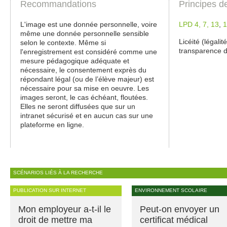
Recommandations
Principes d
L'image est une donnée personnelle, voire
LPD 4,
7,
13
,
1
même une donnée personnelle sensible
Licéité (légalit
selon le contexte. Même si
transparence de
l'enregistrement est considéré comme une
mesure pédagogique adéquate et
nécessaire, le consentement exprès du
répondant légal (ou de l’élève majeur) est
nécessaire pour sa mise en oeuvre. Les
images seront, le cas échéant, floutées.
Elles ne seront diffusées que sur un
intranet sécurisé et en aucun cas sur une
plateforme en ligne.
SCÉNARIOS LIÉS À LA RECHERCHE
PUBLICATION SUR INTERNET
ENVIRONNEMENT SCOLAIRE
Mon employeur a-t-il le
Peut-on envoyer un
droit de mettre ma
certificat médical