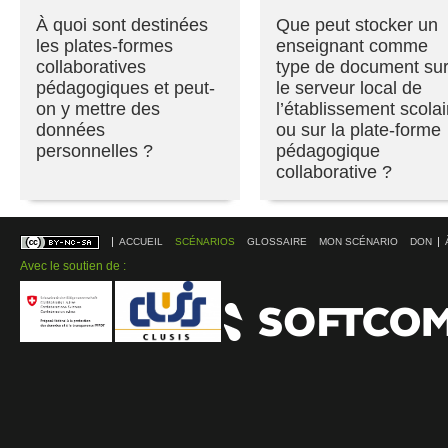
À quoi sont destinées
Que peut stocker un
les plates-formes
enseignant comme
collaboratives
type de document su
pédagogiques et peut-
le serveur local de
on y mettre des
l’établissement scolai
données
ou sur la plate-forme
personnelles ?
pédagogique
collaborative ?
ACCUEIL
SCÉNARIOS
GLOSSAIRE
MON SCÉNARIO
DON
Avec le soutien de :