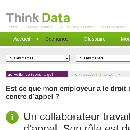
Service de sensibilisation à la protection des données et à la transparence
Accueil
Scénarios
Glossaire
Mon
Surveillance (sens large)
|
PRÉCÉDENT
SUIVANT
Est-ce que mon employeur a le droit 
centre d’appel ?
Un collaborateur trava
d’appel. Son rôle est de