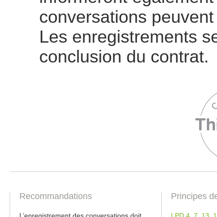
conversations peuvent 
Les enregistrements se
conclusion du contrat.
Recommandations
Principes d
L’enregistrement des conversations doit
LPD 4
,
7
,
13
,
1