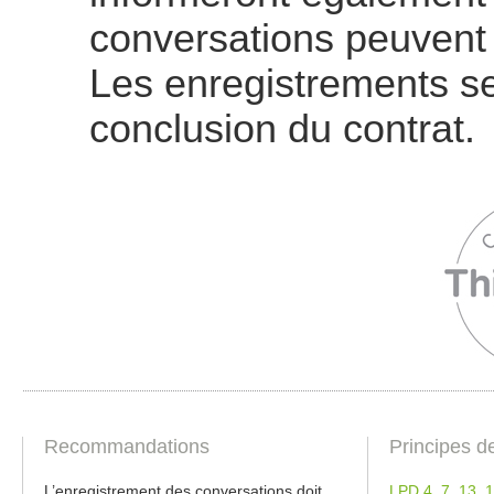
conversations peuvent 
Les enregistrements se
conclusion du contrat.
Recommandations
Principes d
L’enregistrement des conversations doit
LPD 4
,
7
,
13
,
1