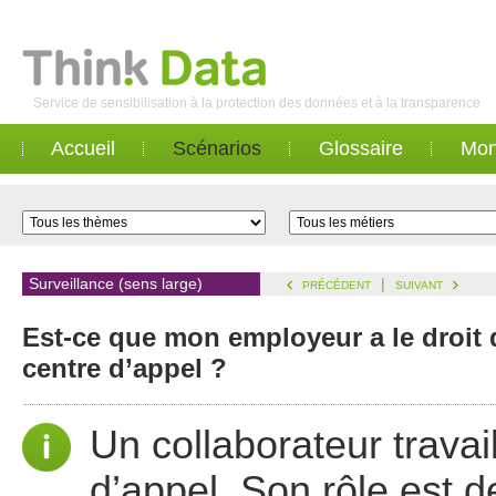
Service de sensibilisation à la protection des données et à la transparence
Accueil
Scénarios
Glossaire
Mon
Surveillance (sens large)
|
PRÉCÉDENT
SUIVANT
Est-ce que mon employeur a le droit 
centre d’appel ?
Un collaborateur trava
d’appel. Son rôle est de