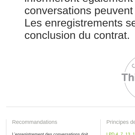
conversations peuvent 
Les enregistrements se
conclusion du contrat.
Recommandations
Principes d
L’enregistrement des conversations doit
LPD 4
,
7
,
13
,
1