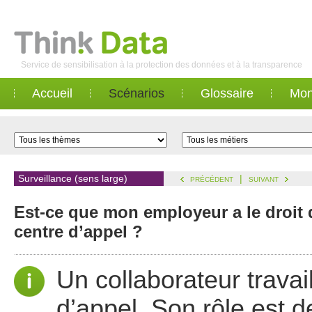
Service de sensibilisation à la protection des données et à la transparence
Accueil
Scénarios
Glossaire
Mon
Surveillance (sens large)
|
PRÉCÉDENT
SUIVANT
Est-ce que mon employeur a le droit 
centre d’appel ?
Un collaborateur trava
d’appel. Son rôle est de