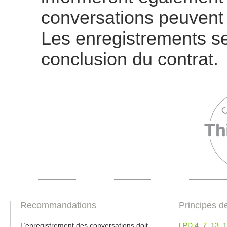
conversations peuvent 
Les enregistrements se
conclusion du contrat.
Recommandations
Principes d
L’enregistrement des conversations doit
LPD 4
,
7
,
13
,
1