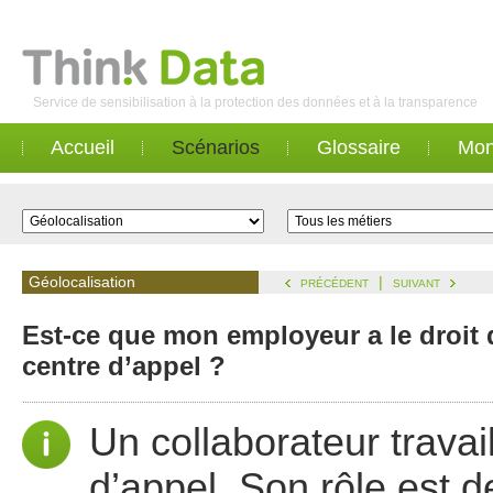
Service de sensibilisation à la protection des données et à la transparence
Accueil
Scénarios
Glossaire
Mon
Géolocalisation
|
PRÉCÉDENT
SUIVANT
Est-ce que mon employeur a le droit 
centre d’appel ?
Un collaborateur trava
d’appel. Son rôle est de