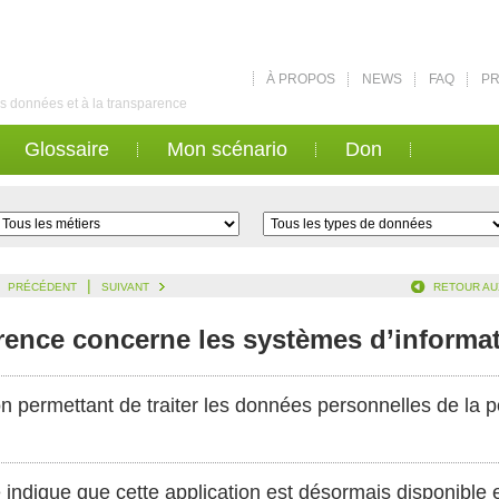
À PROPOS
NEWS
FAQ
PR
des données et à la transparence
Glossaire
Mon scénario
Don
|
PRÉCÉDENT
SUIVANT
RETOUR AU
arence concerne les systèmes d’informa
n permettant de traiter les données personnelles de la 
 indique que cette application est désormais disponible e