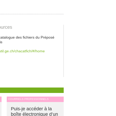
urces
 catalogue des fichiers du Préposé
is
outil.ge.ch/chacatfich/#/home
COURRIELS PROFESSIONNELS
Puis-je accéder à la
boîte électronique d’un